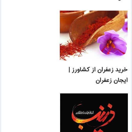
خرید زعفران از کشاورز |
ایجان زعفران