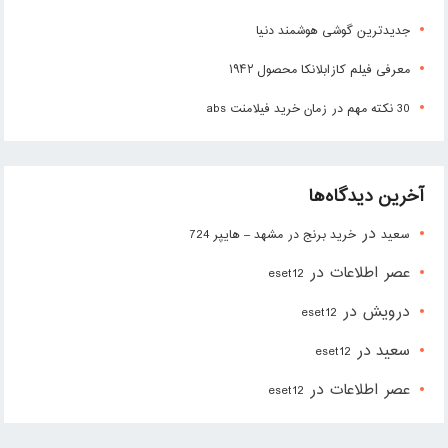
جدیدترین گوشی هوشمند دنیا
معرفی فیلم کازابلانکا محصول ۱۹۴۲
30 نکته مهم در زمان خرید فیلامنت abs
آخرین دیدگاه‌ها
در
سعید
خرید برنج در مشهد – هایپر 724
عصر اطلاعات
در
eset12
درویش
در
eset12
سعید
در
eset12
عصر اطلاعات
در
eset12