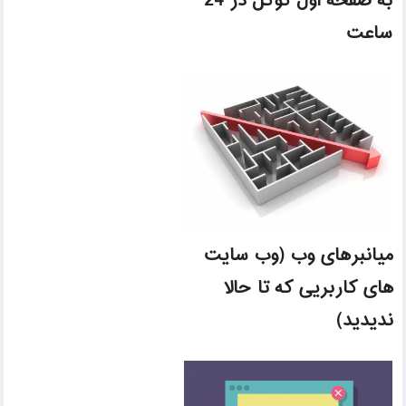
به صفحه اول گوگل در 24
ساعت
میانبرهای وب (وب سایت
های کاربریی که تا حالا
ندیدید)