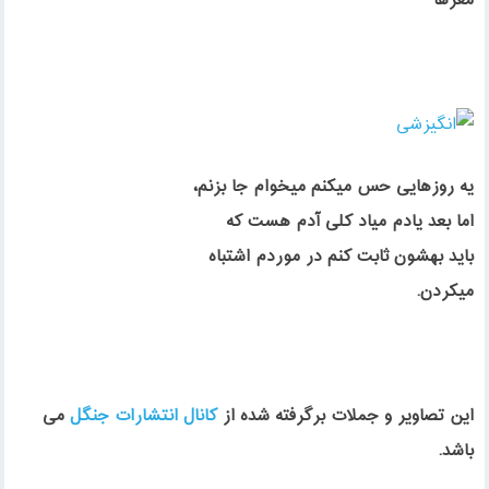
مغزها
يه روزهايى حس ميكنم ميخوام جا بزنم،
اما بعد يادم مياد كلى آدم هست كه
بايد بهشون ثابت كنم در موردم اشتباه
ميكردن.
این تصاویر و جملات برگرفته شده از
کانال انتشارات جنگل
می
باشد.