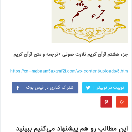
جزء هشتم قرآن کریم تلاوت صوتی +ترجمه و متن قرآن کریم
https://xn--mgbaam5axqmf2i.com/wp-content/uploads/8.htm
توییت در توییتر
اشتراک گذاری در فیس بوک
این مطالب رو هم پیشنهاد می‌کنیم ببینید