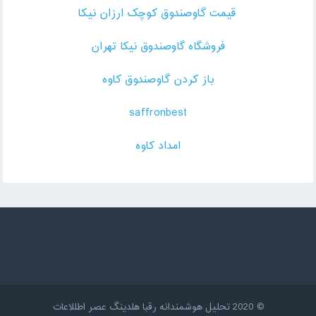
قیمت گاوصندوق کوچک ارزان نیکا
فروشگاه گاوصندوق نیکا تهران
باز کردن گاوصندوق کاوه
saffronbest
امداد کاوه
© 2020
تحلیل هوشمندانه رقبا هلدینگ عصر اطللاعات