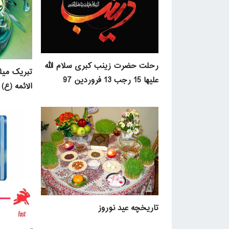
رحلت حضرت زینب کبری سلام الله
تبریک میل
علیها 15 رجب 13 فروردین 97
الائمه (ع) 10 رجب
تاریخچه عید نوروز