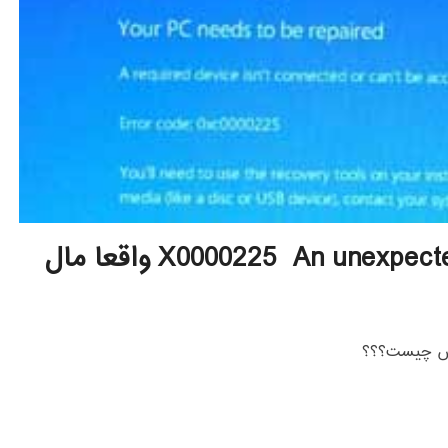
ارور X0000225 An unexpected error has occurred واقعا مال
تش چیست؟؟؟