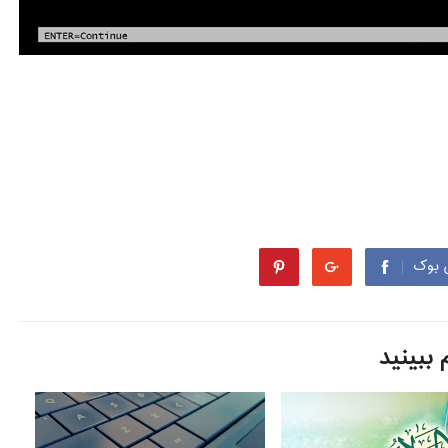
 بوک
ببینید