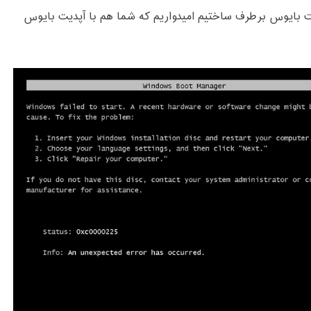
یت بایوس برطرف ساختیم امیدواریم که شما هم با آپدیت بایوس