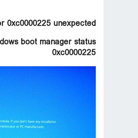
ror 0xc0000225 unexpected
ndows boot manager status
0xc0000225